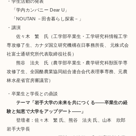
・学生活動の発表
「学内カンパニー Dear U」
「NOUTAN －田舎暮らし探索－」
・講演
佐々木 繁 氏（工学部卒業生・工学研究科情報工学
専攻修了生、カナダ国立研究機構在日事務所長、 元株式会
社富士通研究所代表取締役社長）
熊谷 法夫 氏（農学部卒業生・農学研究科獣医学専
攻修了生、全国酪農業協同組合連合会代表理事専務、元農
林水産省官房審議官）
・卒業生と学長との鼎談
テーマ「岩手大学の未来を共につくる――卒業生の経
験と知恵で大学をアップデート――」
登壇者：佐々木 繁 氏、熊谷 法夫 氏、山本 欣郎
岩手大学長